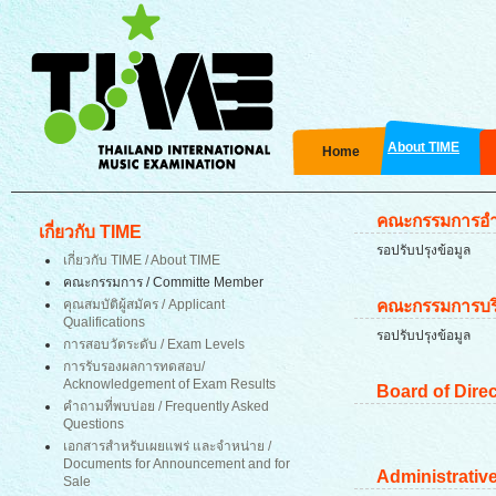
About TIME
Home
คณะกรรมการอ
เกี่ยวกับ TIME
รอปรับปรุงข้อมูล
เกี่ยวกับ TIME / About TIME
คณะกรรมการ / Committe Member
คุณสมบัติผู้สมัคร / Applicant
คณะกรรมการบร
Qualifications
รอปรับปรุงข้อมูล
การสอบวัดระดับ / Exam Levels
การรับรองผลการทดสอบ
/
Acknowledgement of Exam Results
Board of Dire
คำถามที่พบบ่อย / Frequently Asked
Questions
เอกสารสำหรับเผยแพร่ และจำหน่าย /
Documents for Announcement and for
Administrati
Sale