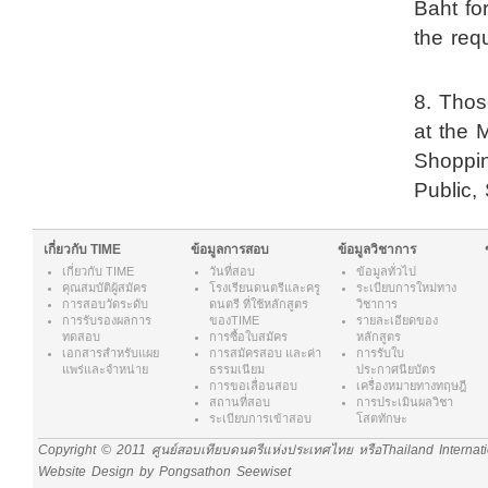
Baht fo
the req
8. Thos
at the 
Shoppin
Public,
เกี่ยวกับ TIME
ข้อมูลการสอบ
ข้อมูลวิชาการ
เกี่ยวกับ
TIME
วันที่สอบ
ข้อมูลทั่วไป
คุณสมบัติผู้สมัคร
โรงเรียนดนตรีและครู
ระเบียบการใหม่ทาง
การสอบวัดระดับ
ดนตรี ที่ใช้หลักสูตร
วิชาการ
การรับรองผลการ
ของTIME
รายละเอียดของ
ทดสอบ
การซื้อใบสมัคร
หลักสูตร
เอกสารสำหรับแผย
การสมัครสอบ และค่า
การรับใบ
แพร่และจำหน่าย
ธรรมเนียม
ประกาศนียบัตร
การขอเลื่อนสอบ
เครื่องหมายทางทฤษฎี
สถานที่สอบ
การประเมินผลวิชา
ระเบียบการเข้าสอบ
โสตทักษะ
Copyright © 2011 ศูนย์สอบเทียบดนตรีแห่งประเทศไทย หรือThailand Internat
Website Design by Pongsathon Seewiset