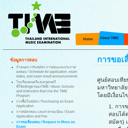
About TIME
Home
การขอเล
ข้อมูลการสอบ
กำหนดการรับสมัคร การสอบและประกาศ
ผลสอบ
/ Schedule for application, exam
dates, and exam result announcements
ศูนย์สอบเที
โรงเรียนดนตรีและครูดนตรี
มหาวิทยาลัย
ที่ใช้หลักสูตรของTIME
/ Music Schools
and Instructors that Use the TIME
โดยมีเงื่อนไ
Program
การซื้อใบสมัคร / Purchasing an Exam
1. การข
Application
การสมัครสอบ และค่าธรรมเนียม / Exam
สอบได้ต
Application and Fee
สมัคร) 
การขอเลื่อนสอบ / Request to Move an
Exam