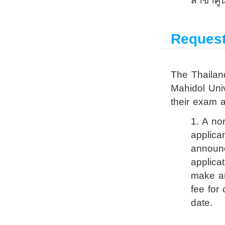
สาขาศู
Request
The Thailand
Mahidol Univ
their exam a
1. A no
applica
announc
applica
make an
fee for
date.