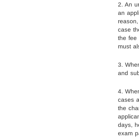
2. An u
an appl
reason,
case th
the fee
must al
3. When
and sub
4. When
cases a
the cha
applica
days, he
exam pa