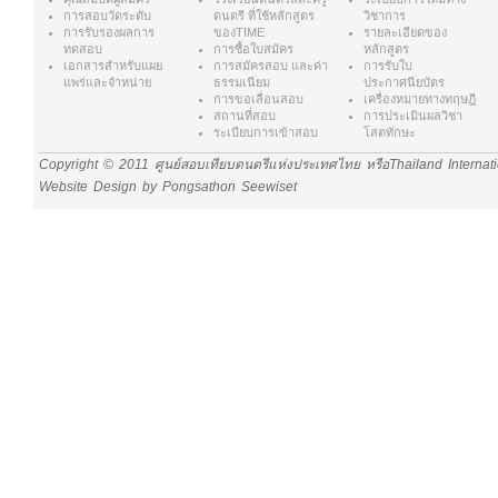
การสอบวัดระดับ
ดนตรี ที่ใช้หลักสูตร
วิชาการ
การรับรองผลการ
ของTIME
รายละเอียดของ
ทดสอบ
การซื้อใบสมัคร
หลักสูตร
เอกสารสำหรับแผย
การสมัครสอบ และค่า
การรับใบ
แพร่และจำหน่าย
ธรรมเนียม
ประกาศนียบัตร
การขอเลื่อนสอบ
เครื่องหมายทางทฤษฎี
สถานที่สอบ
การประเมินผลวิชา
ระเบียบการเข้าสอบ
โสตทักษะ
Copyright © 2011 ศูนย์สอบเทียบดนตรีแห่งประเทศไทย หรือThailand Internat
Website Design by Pongsathon Seewiset