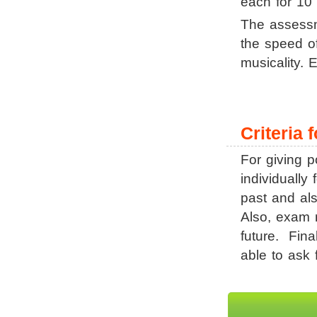
each for 10 
The assessme
the speed of
musicality. 
Criteria 
For giving p
individually
past and al
Also, exam 
future. Fina
able to ask