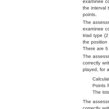
examinee cor
the interval 
points.
The assessme
examinee cor
triad type (2
the position
There are 5 t
The assessme
correctly wr
played, for a
Calculat
Points
The tot
The assessme
correctly wr