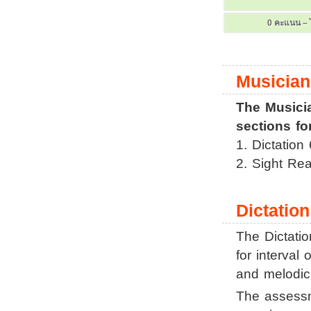
0
คะแนน
–
Musicia
The Musicia
sections f
1. Dictation
2. Sight Re
Dictatio
The Dictatio
for interval 
and melodic 
The assessme