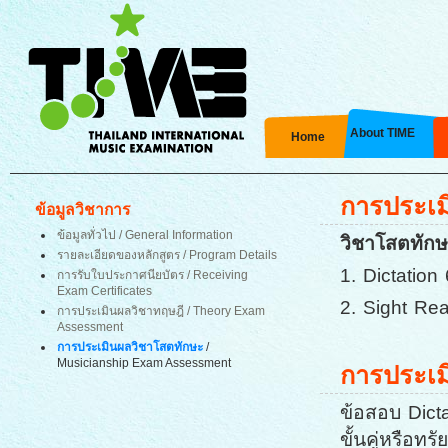
About TIME
Home
การประเม
ข้อมูลวิชาการ
ข้อมูลทั่วไป
/ General Information
วิชาโสตทักษ
รายละเอียดของหลักสูตร / Program Details
1. Dictation
การรับใบประกาศนียบัตร / Receiving
Exam Certificates
2. Sight Re
การประเมินผลวิชาทฤษฎี / Theory Exam
Assessment
การประเมินผลวิชาโสตทักษะ
/
Musicianship Exam Assessment
การประเ
ข้อสอบ Dict
ขั้นคู่หรือ