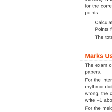
for the corr
points.
Calculat
Points
The tot
Marks Us
The exam co
papers.
For the inter
rhythmic dic
wrong, the c
write –1 abo
For the melo